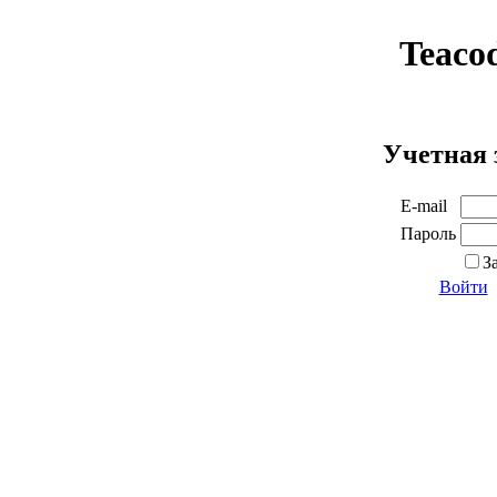
Teaco
Учетная 
E-mail
Пароль
З
Войти