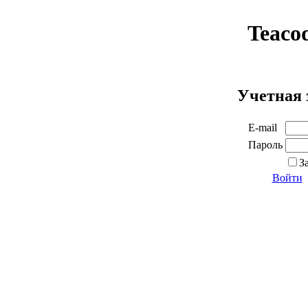
Teaco
Учетная 
E-mail
Пароль
З
Войти