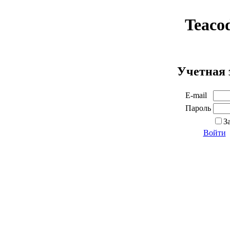
Teaco
Учетная 
E-mail
Пароль
З
Войти