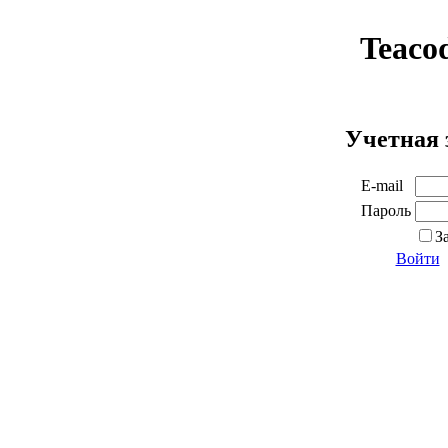
Teaco
Учетная 
E-mail
Пароль
З
Войти