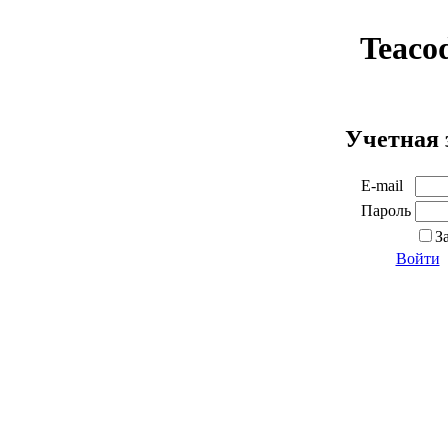
Teaco
Учетная 
E-mail
Пароль
З
Войти