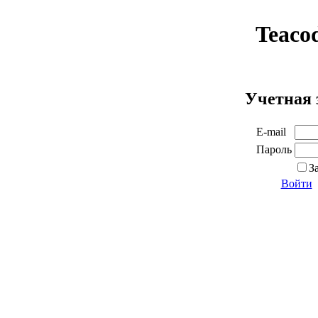
Teaco
Учетная 
E-mail
Пароль
З
Войти