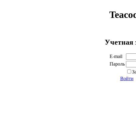
Teaco
Учетная 
E-mail
Пароль
З
Войти