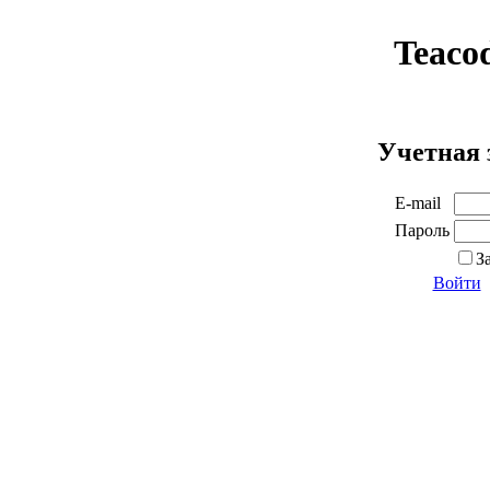
Teaco
Учетная 
E-mail
Пароль
З
Войти