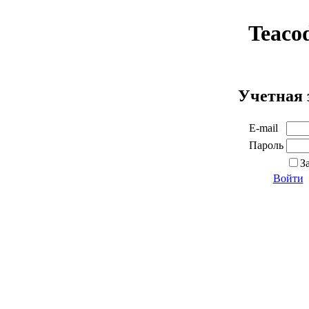
Teaco
Учетная 
E-mail
Пароль
З
Войти