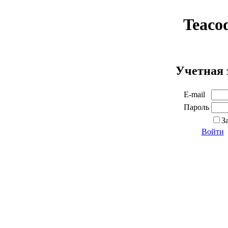
Teaco
Учетная 
E-mail
Пароль
З
Войти