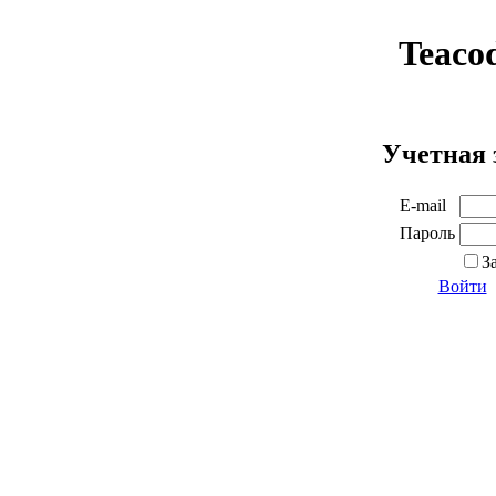
Teaco
Учетная 
E-mail
Пароль
З
Войти