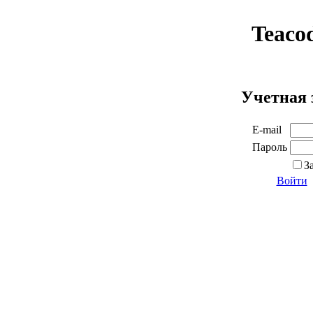
Teaco
Учетная 
E-mail
Пароль
З
Войти