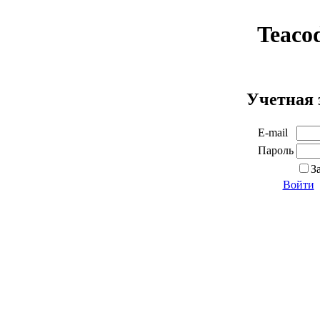
Teaco
Учетная 
E-mail
Пароль
З
Войти