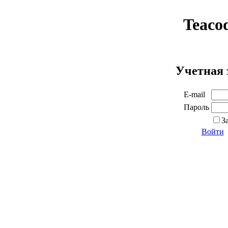
Teaco
Учетная 
E-mail
Пароль
З
Войти