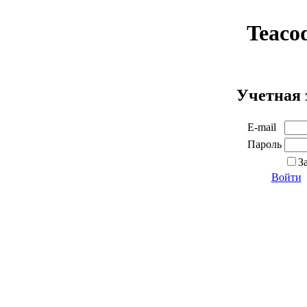
Teaco
Учетная 
E-mail
Пароль
З
Войти