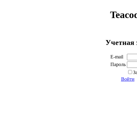
Teaco
Учетная 
E-mail
Пароль
З
Войти