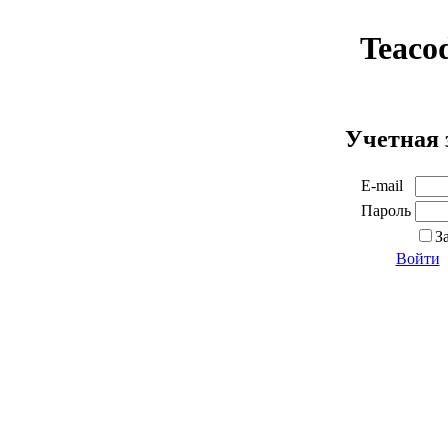
Teaco
Учетная 
E-mail
Пароль
З
Войти