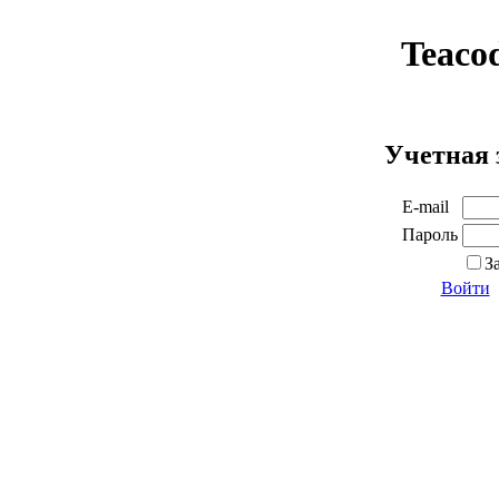
Teaco
Учетная 
E-mail
Пароль
З
Войти