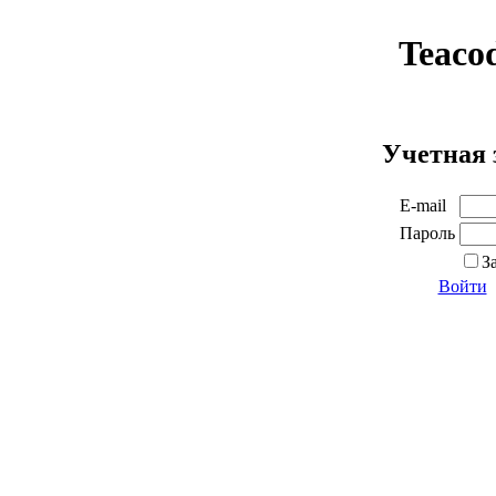
Teaco
Учетная 
E-mail
Пароль
З
Войти