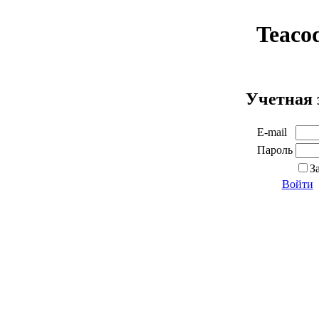
Teaco
Учетная 
E-mail
Пароль
З
Войти