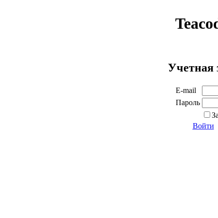
Teaco
Учетная 
E-mail
Пароль
З
Войти