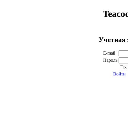
Teaco
Учетная 
E-mail
Пароль
З
Войти