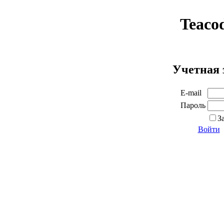
Teaco
Учетная 
E-mail
Пароль
З
Войти