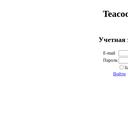
Teaco
Учетная 
E-mail
Пароль
З
Войти