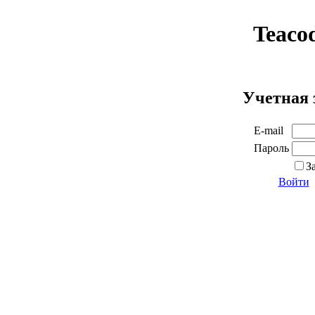
Teaco
Учетная 
E-mail
Пароль
З
Войти