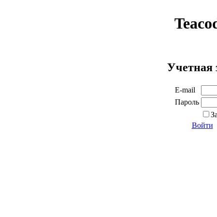
Teaco
Учетная 
E-mail
Пароль
З
Войти