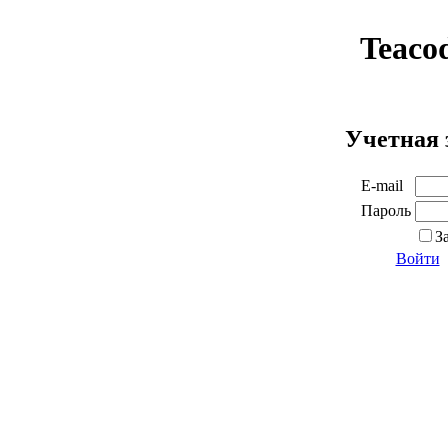
Teaco
Учетная 
E-mail
Пароль
З
Войти