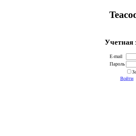
Teaco
Учетная 
E-mail
Пароль
З
Войти