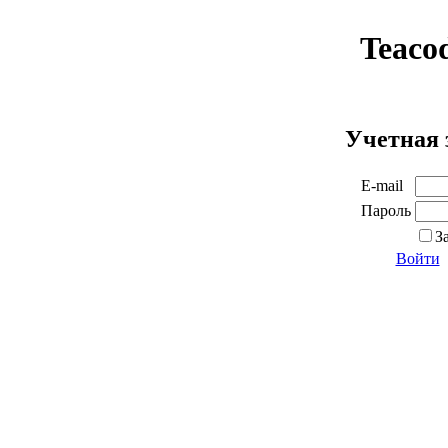
Teaco
Учетная 
E-mail
Пароль
З
Войти