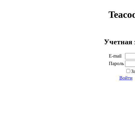
Teaco
Учетная 
E-mail
Пароль
З
Войти