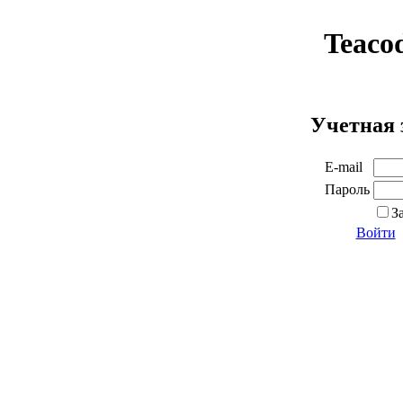
Teaco
Учетная 
E-mail
Пароль
З
Войти