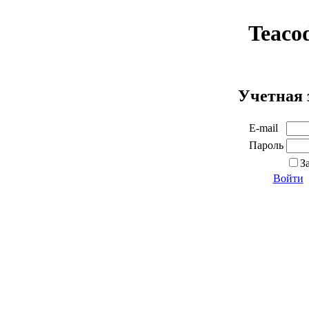
Teaco
Учетная 
E-mail
Пароль
З
Войти