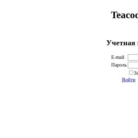
Teaco
Учетная 
E-mail
Пароль
З
Войти