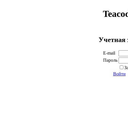
Teaco
Учетная 
E-mail
Пароль
З
Войти