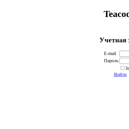
Teaco
Учетная 
E-mail
Пароль
З
Войти