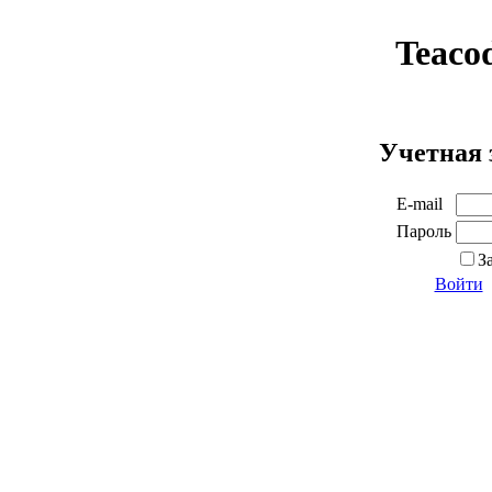
Teaco
Учетная 
E-mail
Пароль
З
Войти