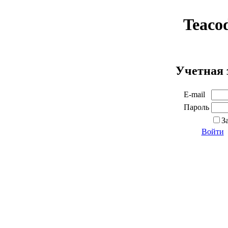
Teaco
Учетная 
E-mail
Пароль
З
Войти