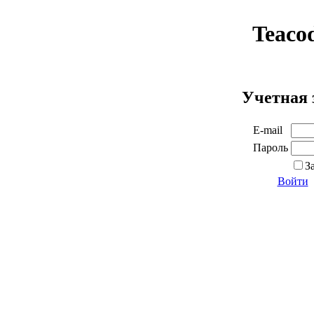
Teaco
Учетная 
E-mail
Пароль
З
Войти