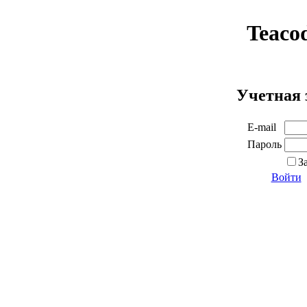
Teaco
Учетная 
E-mail
Пароль
З
Войти