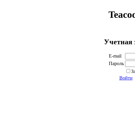
Teaco
Учетная 
E-mail
Пароль
З
Войти