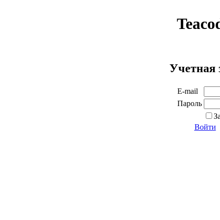
Teaco
Учетная 
E-mail
Пароль
З
Войти