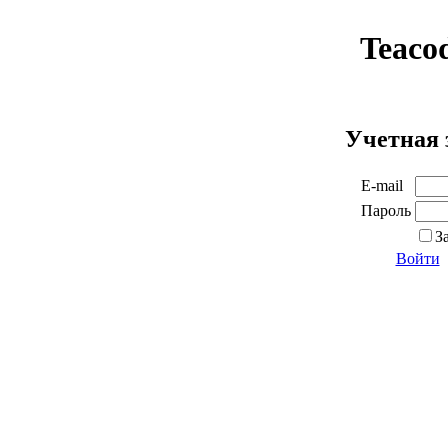
Teaco
Учетная 
E-mail
Пароль
З
Войти