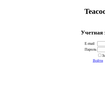
Teaco
Учетная 
E-mail
Пароль
З
Войти