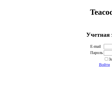
Teaco
Учетная 
E-mail
Пароль
З
Войти