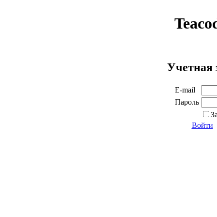
Teaco
Учетная 
E-mail
Пароль
З
Войти