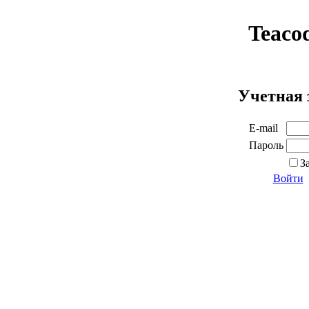
Teaco
Учетная 
E-mail
Пароль
З
Войти