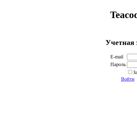
Teaco
Учетная 
E-mail
Пароль
З
Войти