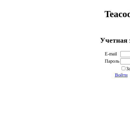
Teaco
Учетная 
E-mail
Пароль
З
Войти