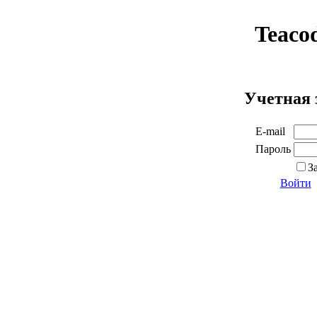
Teaco
Учетная 
E-mail
Пароль
З
Войти