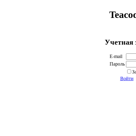
Teaco
Учетная 
E-mail
Пароль
З
Войти